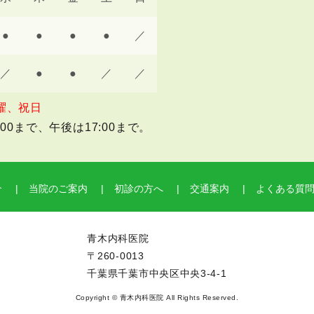
●
●
●
●
／
／
●
●
／
／
曜、祝日
0まで、午後は17:00まで。
介
当院のご案内
初診の方へ
交通案内
よくある質
青木内科医院
〒260-0013
千葉県千葉市中央区中央3-4-1
Copyright © 青木内科医院 All Rights Reserved.