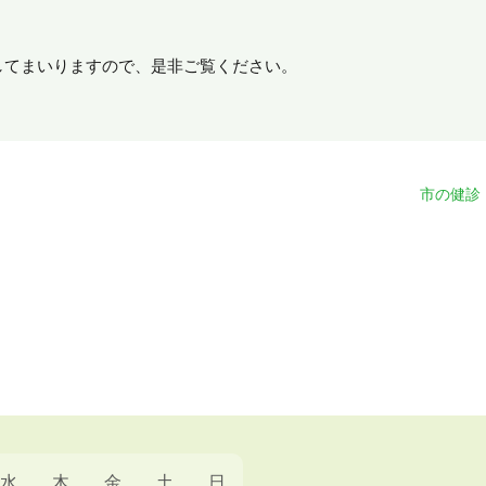
してまいりますので、是非ご覧ください。
市の健診
水
木
金
土
日